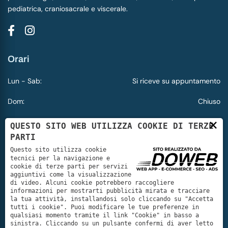
pediatrica, craniosacrale e viscerale.
Orari
Lun - Sab:
Si riceve su appuntamento
Dom:
Chiuso
×
QUESTO SITO WEB UTILIZZA COOKIE DI TERZE
Contatti
PARTI
+39 347 993 3273
Questo sito utilizza cookie
tecnici per la navigazione e
cookie di terze parti per servizi
osteopataottolini@gmail.com
aggiuntivi come la visualizzazione
di video. Alcuni cookie potrebbero raccogliere
Via Camarele, 7 - 37024 Arbizzano - VR
informazioni per mostrarti pubblicità mirata e tracciare
la tua attività, installandosi solo cliccando su "Accetta
Corso della Libertà, 30 - 39100 Bolzano BZ
tutti i cookie". Puoi modificare le tue preferenze in
qualsiasi momento tramite il link "Cookie" in basso a
sinistra. Cliccando su un pulsante confermi di aver letto